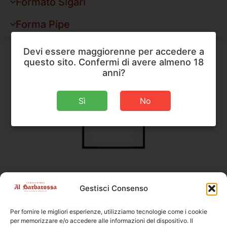
Formato Sigari
Forma Pipe
Devi essere maggiorenne per accedere a
questo sito. Confermi di avere almeno 18
anni?
Sì
No
Amigos
,
Sigari
Gestisci Consenso
Amigos 20 Authentic
Per fornire le migliori esperienze, utilizziamo tecnologie come i cookie
Dimensioni
85 × 7,5 mm
per memorizzare e/o accedere alle informazioni del dispositivo. Il