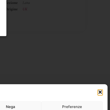
Confezione
Latta
Origine
UK
Nega
Preferenze