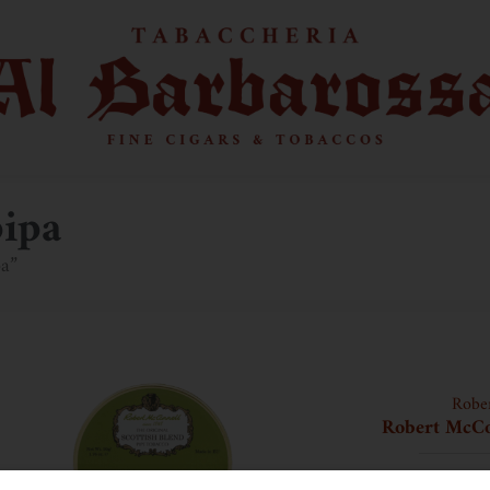
pipa
pa”
Robe
Robert McCon