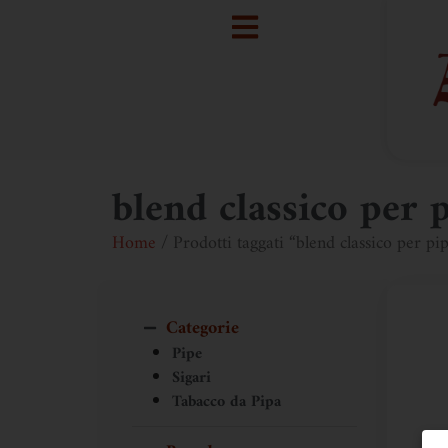
blend classico per 
Home
/ Prodotti taggati “blend classico per pi
Categorie
Pipe
Sigari
Tabacco da Pipa