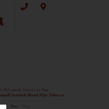
rt McConnell
,
Tabacco da Pipa
nell Scottish Blend Pipe Tobacco
Peso
50 g