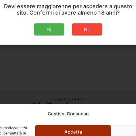
Devi essere maggiorenne per accedere a questo
sito. Confermi di avere almeno 18 anni?
Sì
No
Gestisci Consenso
Ettore Rossi
C.so E. Archinti, 1 - 26900 Lodi
r memorizzare e/o
P.Iva 09159210963
Accetta
ci permetterà di