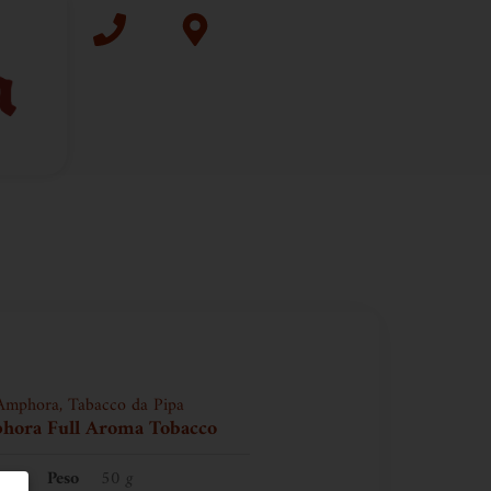
Amphora
,
Tabacco da Pipa
hora Full Aroma Tobacco
Peso
50 g