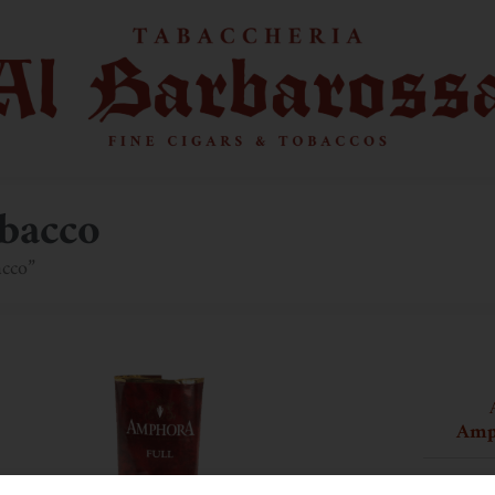
bacco
acco”
Amp