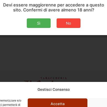
Devi essere maggiorenne per accedere a questo
sito. Confermi di avere almeno 18 anni?
Sì
No
Gestisci Consenso
Ettore Rossi
C.so E. Archinti, 1 - 26900 Lodi
r memorizzare e/o
P.Iva 09159210963
Accetta
ci permetterà di