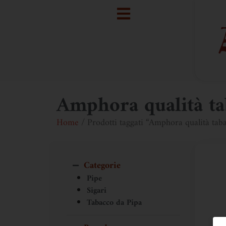
Amphora qualità ta
Home
/ Prodotti taggati “Amphora qualità tab
Categorie
Pipe
Sigari
Tabacco da Pipa