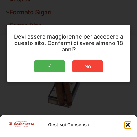
Formato Sigari
Forma Pipe
Devi essere maggiorenne per accedere a
questo sito. Confermi di avere almeno 18
anni?
Sì
No
Ambasciator Italico
,
Sigari
Gestisci Consenso
Ambasciator Italico Superiore