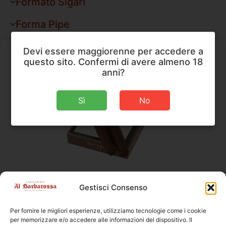
Formato Sigari
Forma Pipe
Devi essere maggiorenne per accedere a
questo sito. Confermi di avere almeno 18
anni?
Sì
No
Ambasciator Italico
,
Sigari
Gestisci Consenso
Ambasciator Italico Maturo
Per fornire le migliori esperienze, utilizziamo tecnologie come i cookie
Dimensioni
155 × 14 mm
per memorizzare e/o accedere alle informazioni del dispositivo. Il