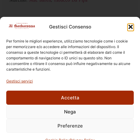
Marchio:
Mac Baren
,
Tabacco Da Pipa
Gestisci Consenso
DISPONIBILE SOLO IN TABACCHERIA
la vendita online è vietata ai sensi della legge 19 DL 6/2016
Per fornire le migliori esperienze, utilizziamo tecnologie come i cookie
per memorizzare e/o accedere alle informazioni del dispositivo. Il
consenso a queste tecnologie ci permetterà di elaborare dati come il
comportamento di navigazione o ID unici su questo sito. Non
acconsentire o ritirare il consenso può influire negativamente su alcune
caratteristiche e funzioni.
Prodotti Correlati
Gestisci servizi
Accetta
Nega
Ettore Rossi
C.so E. Archinti, 1 - 26900 Lodi
Preferenze
P.Iva 09159210963
© 2026 | Tabaccheria Al Barbarossa
Privacy Policy
Cookie Policy