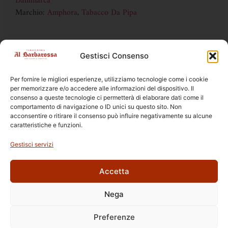
Danimarca
Marchio:
Amphora
,
Tabacco Da Pipa
Gestisci Consenso
DISPONIBILE SOLO IN TABACCHERIA
la vendita online è vietata ai sensi della legge 19 DL 6/2016
Per fornire le migliori esperienze, utilizziamo tecnologie come i cookie
per memorizzare e/o accedere alle informazioni del dispositivo. Il
consenso a queste tecnologie ci permetterà di elaborare dati come il
comportamento di navigazione o ID unici su questo sito. Non
acconsentire o ritirare il consenso può influire negativamente su alcune
caratteristiche e funzioni.
Prodotti Correlati
Gestisci servizi
Accetta
Nega
Ettore Rossi
C.so E. Archinti, 1 - 26900 Lodi
Preferenze
P.Iva 09159210963