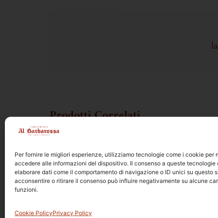
l
Prodotti Correlati
Per fornire le migliori esperienze, utilizziamo tecnologie come i cookie pe
accedere alle informazioni del dispositivo. Il consenso a queste tecnologie 
elaborare dati come il comportamento di navigazione o ID unici su questo s
acconsentire o ritirare il consenso può influire negativamente su alcune car
funzioni.
© 2026 | Tabaccheria A
Privacy Policy
Cookie Policy
Cookie Policy
Privacy Policy