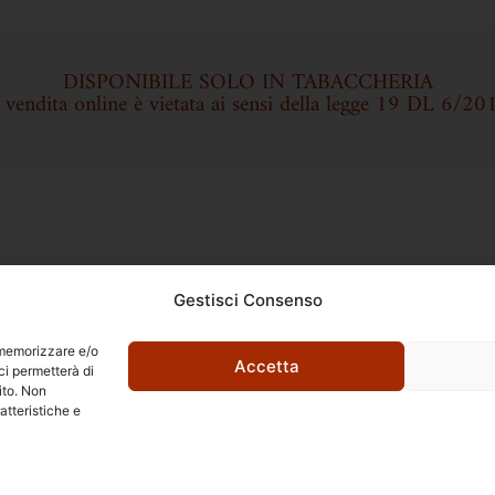
DISPONIBILE SOLO IN TABACCHERIA
a vendita online è vietata ai sensi della legge 19 DL 6/20
Gestisci Consenso
r memorizzare e/o
Accetta
ci permetterà di
ito. Non
Ettore Rossi
atteristiche e
C.so E. Archinti, 1 - 26900 Lodi
P.Iva 09159210963
l Barbarossa