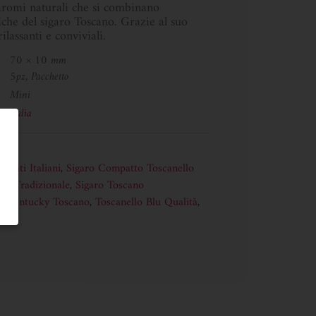
aromi naturali che si combinano
iche del sigaro Toscano. Grazie al suo
lassanti e conviviali.
70 × 10 mm
5pz, Pacchetto
Mini
Italia
zzati Italiani
,
Sigaro Compatto Toscanello
ano Tradizionale
,
Sigaro Toscano
o Kentucky Toscano
,
Toscanello Blu Qualità
,