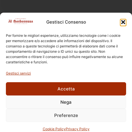
Gestisci Consenso
DISPONIBILE SOLO IN TABACCHERIA
la vendita online è vietata ai sensi della legge 19 DL 6/2016
Per fornire le migliori esperienze, utilizziamo tecnologie come i cookie
per memorizzare e/o accedere alle informazioni del dispositivo. Il
consenso a queste tecnologie ci permetterà di elaborare dati come il
comportamento di navigazione o ID unici su questo sito. Non
acconsentire o ritirare il consenso può influire negativamente su alcune
caratteristiche e funzioni.
Prodotti Correlati
Gestisci servizi
Accetta
Nega
Ettore Rossi
C.so E. Archinti, 1 - 26900 Lodi
Preferenze
P.Iva 09159210963
© 2026 | Tabaccheria Al Barbarossa
Privacy Policy
Cookie Policy
Cookie Policy
Privacy Policy