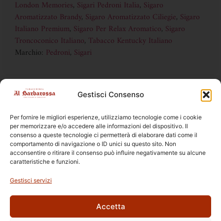
London Memories
,
Sigari Pedroni Italia
,
Sigaro
Aromatizzato Brandy
,
Sigaro Aromatizzato Ciliegie
,
Sigaro
Italiano Premium
,
Sigaro Per Relax Aromatico
,
Sigaro
Troncoconico Italiano
,
Tabacco Kentucky Italiano
Marchio:
Pedroni
,
Sigari
Gestisci Consenso
DISPONIBILE SOLO IN TABACCHERIA
la vendita online è vietata ai sensi della legge 19 DL 6/2016
Per fornire le migliori esperienze, utilizziamo tecnologie come i cookie
per memorizzare e/o accedere alle informazioni del dispositivo. Il
consenso a queste tecnologie ci permetterà di elaborare dati come il
comportamento di navigazione o ID unici su questo sito. Non
acconsentire o ritirare il consenso può influire negativamente su alcune
caratteristiche e funzioni.
Prodotti Correlati
Gestisci servizi
Accetta