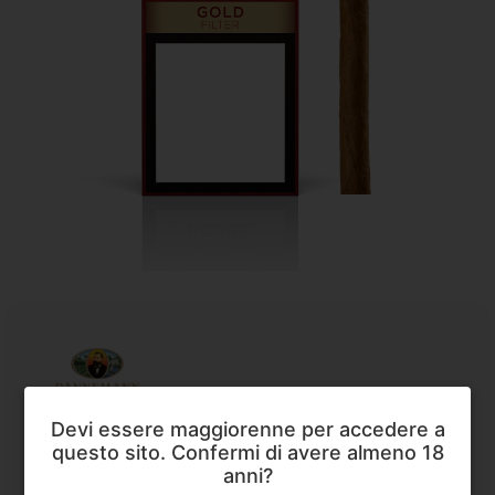
Dannemann
,
Moods
,
Sigari
Devi essere maggiorenne per accedere a
Dannemann Moods Gold Filter
questo sito. Confermi di avere almeno 18
Dannemann Moods Gold Filter
è la scelta ideale per
anni?
chi cerca un sigaro elegante e raffinato, perfetto per