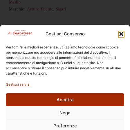
Medio
Marchio:
Arturo Fuente
,
Sigari
Gestisci Consenso
DISPONIBILE SOLO IN TABACCHERIA
la vendita online è vietata ai sensi della legge 19 DL 6/2016
Per fornire le migliori esperienze, utilizziamo tecnologie come i cookie
per memorizzare e/o accedere alle informazioni del dispositivo. Il
consenso a queste tecnologie ci permetterà di elaborare dati come il
comportamento di navigazione o ID unici su questo sito. Non
acconsentire o ritirare il consenso può influire negativamente su alcune
caratteristiche e funzioni.
Prodotti Correlati
Gestisci servizi
Accetta
Nega
Ettore Rossi
C.so E. Archinti, 1 - 26900 Lodi
Preferenze
P.Iva 09159210963