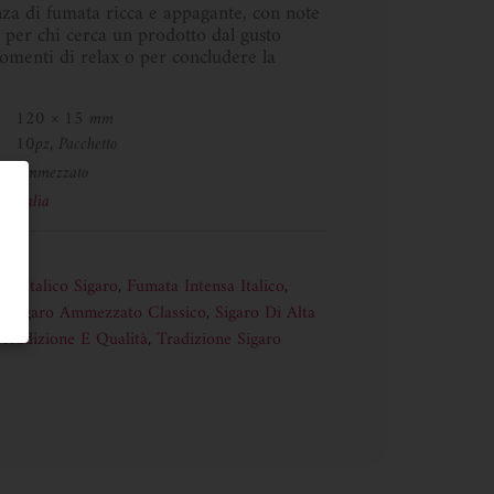
enza di fumata ricca e appagante, con note
e per chi cerca un prodotto dal gusto
omenti di relax o per concludere la
120 × 15 mm
10pz, Pacchetto
Ammezzato
Italia
or Italico Sigaro
,
Fumata Intensa Italico
,
o
,
Sigaro Ammezzato Classico
,
Sigaro Di Alta
 Tradizione E Qualità
,
Tradizione Sigaro