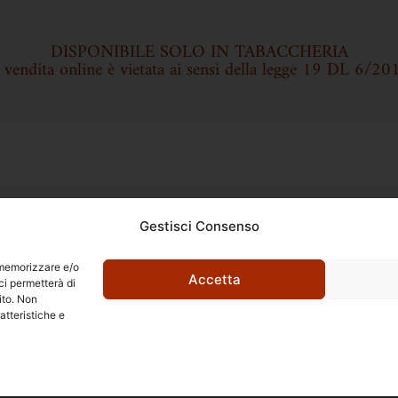
DISPONIBILE SOLO IN TABACCHERIA
a vendita online è vietata ai sensi della legge 19 DL 6/20
Gestisci Consenso
r memorizzare e/o
Accetta
ci permetterà di
ito. Non
Ettore Rossi
atteristiche e
C.so E. Archinti, 1 - 26900 Lodi
P.Iva 09159210963
l Barbarossa