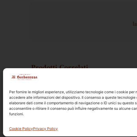
l
Prodotti Correlati
Per fornire le migliori esperienze, utilizziamo tecnologie come i cookie pe
accedere alle informazioni del dispositivo. Il consenso a queste tecnologie 
elaborare dati come il comportamento di navigazione o ID unici su questo s
acconsentire o ritirare il consenso può influire negativamente su alcune car
funzioni.
© 2026 | Tabaccheria A
Privacy Policy
Cookie Policy
Cookie Policy
Privacy Policy